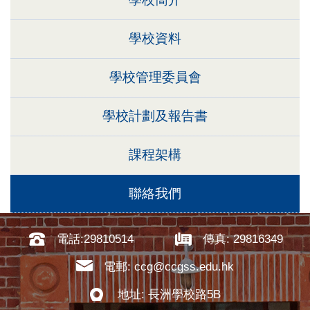
學校資料
學校管理委員會
學校計劃及報告書
課程架構
聯絡我們
電話:29810514
傳真: 29816349
電郵: ccg@ccgss.edu.hk
地址: 長洲學校路5B