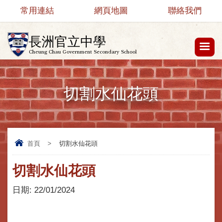
常用連結
網頁地圖
聯絡我們
長洲官立中學
Cheung Chau Government Secondary School
切割水仙花頭
首頁
>
切割水仙花頭
切割水仙花頭
日期:
22/01/2024