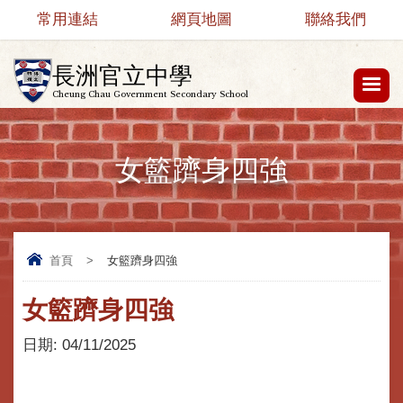
常用連結
網頁地圖
聯絡我們
長洲官立中學
Cheung Chau Government Secondary School
女籃躋身四強
首頁
>
女籃躋身四強
女籃躋身四強
日期:
04/11/2025