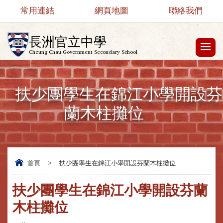
常用連結
網頁地圖
聯絡我們
長洲官立中學
Cheung Chau Government Secondary School
扶少團學生在錦江小學開設芬
蘭木柱攤位
首頁
>
扶少團學生在錦江小學開設芬蘭木柱攤位
扶少團學生在錦江小學開設芬蘭
木柱攤位