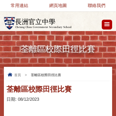
常用連結
網頁地圖
聯絡我們
長洲官立中學
Cheung Chau Government Secondary School
荃離區校際田徑比賽
首頁
>
荃離區校際田徑比賽
荃離區校際田徑比賽
日期:
08/12/2023