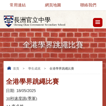
常用連結
網頁地圖
聯絡我們
長洲官立中學
Cheung Chau Government Secondary School
全港學界跳繩比賽
首頁
>
學生成就
>
全港學界跳繩比賽
全港學界跳繩比賽
日期:
18/05/2025
30
秒速度跳
(
季軍
)