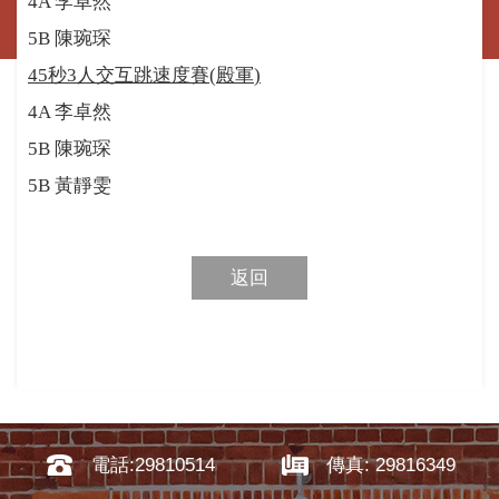
4A
李卓然
5B
陳琬琛
45
秒
3
人交互跳速度賽
(
殿軍
)
4A
李卓然
5B
陳琬琛
5B
黃靜雯
返回
電話:29810514
傳真: 29816349