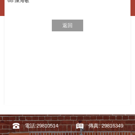
6B
陳海敏
返回
電話:29810514
傳真: 29816349