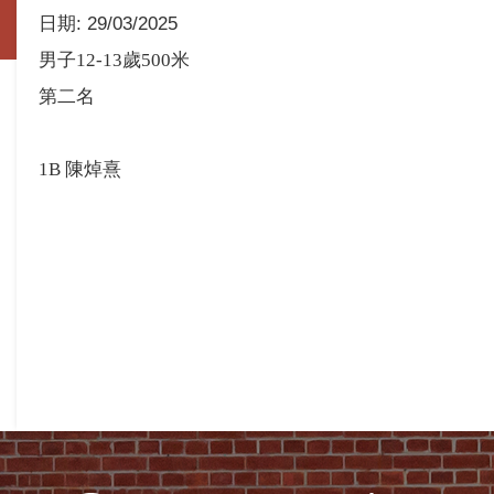
日期:
29/03/2025
男子
12-13
歲
500
米
第二名
1B
陳焯熹