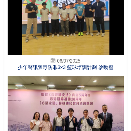
06/07/2025
少年警訊禁毒防罪3x3 籃球培訓計劃 啟動禮