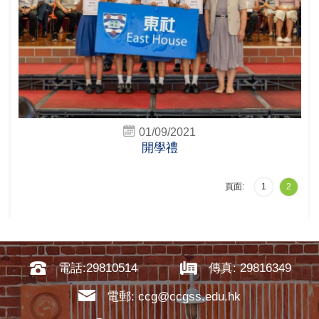
01/09/2021
開學禮
頁面:
1
2
電話:29810514
傳真: 29816349
電郵: ccg@ccgss.edu.hk